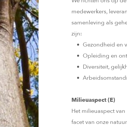
We richten ons op d
medewerkers, levera
samenleving als gehe
zijn:
Gezondheid en v
Opleiding en on
Diversiteit, gelij
Arbeidsomstand
Milieuaspect (E)
Het milieuaspect van 
facet van onze natuur