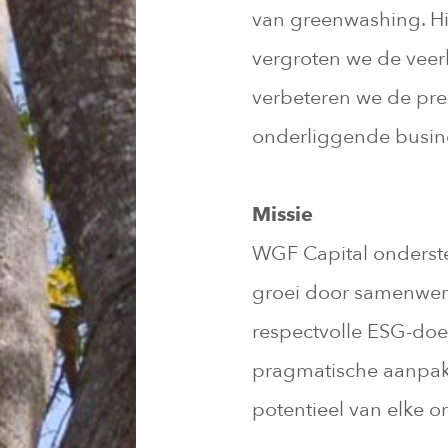
van greenwashing. Hie
vergroten we de veer
verbeteren we de pre
onderliggende busine
Missie
WGF Capital onderste
groei door samenwerk
respectvolle ESG-doel
pragmatische aanpak.
potentieel van elke or