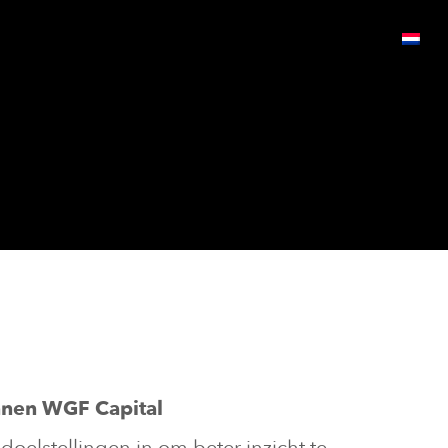
nnen WGF Capital
oelstellingen in om beter inzicht te